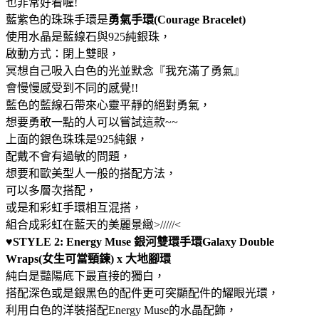
也非常好看喔!
藍紫色的珠珠手環是
勇氣手環(Courage Bracelet)
使用水晶是藍線石與925純銀珠，
啟動方式：閉上雙眼，
冥想自己吸入白色的光並默念『我充滿了勇氣』
會慢慢感受到不同的感覺!!
藍色的藍線石帶來心靈平靜的絕對勇氣，
想要勇敢一點的人可以嘗試這款~~
上面的銀色珠珠是925純銀，
配戴不會有過敏的問題，
想要和歐美型人一般的搭配方法，
可以多層次搭配，
或是和彩虹手環相互混搭，
組合成彩虹在藍天的美麗景緻>/////<
♥STYLE 2: Energy Muse 銀河雙環手環Galaxy Double
Wraps(女生可當頸鍊) x 大地腳環
純白是豔陽底下最直接的獨白，
搭配深色或是銀黑色的配件更可突顯配件的耀眼光環，
利用白色的洋裝搭配Energy Muse的水晶配飾，