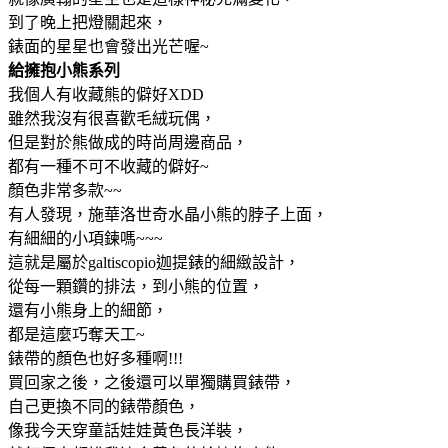
到了晚上把燈關起來，
錶面的星星也會發出光芒喔~
給擁抱小熊系列
我個人有收藏熊的僻好XDD
雖然我沒有很喜歡毛絨玩偶，
但是對於熊做成的時尚周邊商品，
都有一種不可不收藏的僻好~
顏色非常多款~~
有人發現，施華洛世奇水晶小熊的脖子上面，
有細細的小項鍊嗎~~~
這就是屬於galtiscopio迦提錶的細緻設計，
從每一顆鑽的排法，到小熊的位置，
還有小熊身上的細節，
都是這麼巧奪天工~
錶帶的顏色也好多種啊!!!
買回家之後，之後還可以單獨購買錶帶，
自己更換不同的錶帶顏色，
像我今天穿童話娃娃黃色長洋裝，