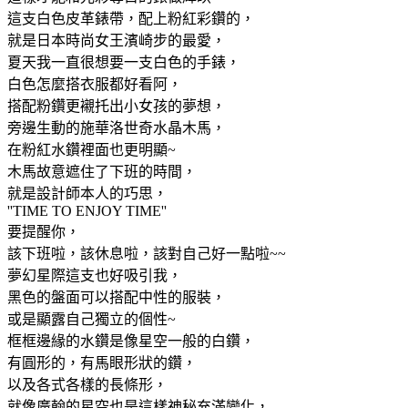
這支白色皮革錶帶，配上粉紅彩鑽的，
就是日本時尚女王濱崎步的最愛，
夏天我一直很想要一支白色的手錶，
白色怎麼搭衣服都好看阿，
搭配粉鑽更襯托出小女孩的夢想，
旁邊生動的施華洛世奇水晶木馬，
在粉紅水鑽裡面也更明顯~
木馬故意遮住了下班的時間，
就是設計師本人的巧思，
''TIME TO ENJOY TIME''
要提醒你，
該下班啦，該休息啦，該對自己好一點啦~~
夢幻星際這支也好吸引我，
黑色的盤面可以搭配中性的服裝，
或是顯露自己獨立的個性~
框框邊緣的水鑽是像星空一般的白鑽，
有圓形的，有馬眼形狀的鑽，
以及各式各樣的長條形，
就像廣翰的星空也是這樣神秘充滿變化，