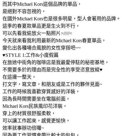
而其中Michael Kors這個品牌的單品，
是絕對不容忽視的，
在國外Michael Kors也是很多明星，型人會著用的品牌。
這季的春夏款單品更是生火到不行，
可以先看我偷放火一點照片>/////<
今天就來看我利用最新的Michael Kors春夏單品，
變化出各種場合風貌的女性穿搭吧~~
♥STYLE 1:工作&小度假篇
在旅途中街角的咖啡店是我最愛停駐的秘密基地，
不需要多於的理由而是完全性的享受恣意放縱♥
在這邊一整天，
打文字，寫文章，和朋友或是工作的夥伴見面~
工作的時候我喜歡穿質感好的洋裝，
因為長時間需要坐在電腦前面，
Michael Kors民族風印花洋裝，
穿上的材質很舒服柔軟，
可以讓工作起來，感覺更愉快，
效率就事辦功倍囉~
因為要工作習慣會帶比較大的包包，