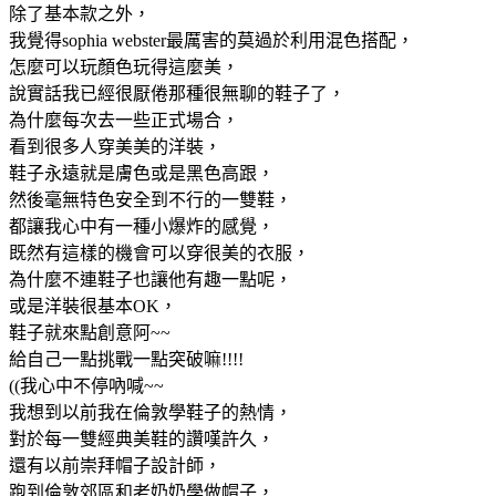
除了基本款之外，
我覺得sophia webster最厲害的莫過於利用混色搭配，
怎麼可以玩顏色玩得這麼美，
說實話我已經很厭倦那種很無聊的鞋子了，
為什麼每次去一些正式場合，
看到很多人穿美美的洋裝，
鞋子永遠就是膚色或是黑色高跟，
然後毫無特色安全到不行的一雙鞋，
都讓我心中有一種小爆炸的感覺，
既然有這樣的機會可以穿很美的衣服，
為什麼不連鞋子也讓他有趣一點呢，
或是洋裝很基本OK，
鞋子就來點創意阿~~
給自己一點挑戰一點突破嘛!!!!
((我心中不停吶喊~~
我想到以前我在倫敦學鞋子的熱情，
對於每一雙經典美鞋的讚嘆許久，
還有以前崇拜帽子設計師，
跑到倫敦郊區和老奶奶學做帽子，