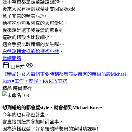
連手拿包都是走童話路線的~~
後來大家有猜到我帶哪支回家嗎xdd
盒子非常的精美>/////<
給擁抱小熊系列真的太可愛啦，
後來還是選了我最愛的熊系列，
這款的錶殼也比較細小，
適合手腕比較纖細的女生喔~~
白盤玫瑰金框的給擁抱小熊
，
繼續閱讀
11年前
【精品】女人每個重要時刻都應該要擁有的時尚品牌Michael
Kors♥工作。度假。PARTY穿搭
精品
時尚流行
想到紐約的都會感style，就會想到Michael Kors~
今年的也有秘密計畫，
會直接到紐約參加時尚盛事，
因為這樣我做了好多紐約時裝周的穿搭功課啊!!