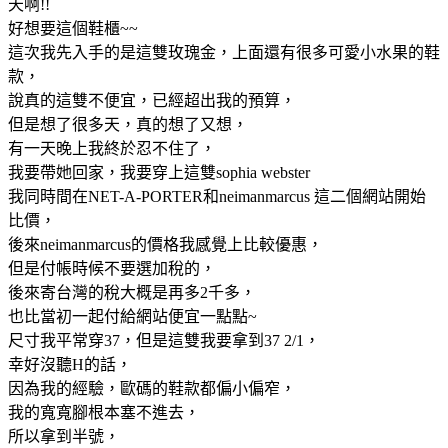
天啊!!
好想要這個鞋櫃~~
這次我先入手的是這雙玫瑰金，上面還有很多可愛小水果的鞋
款，
說真的這雙不便宜，已經超出我的預算，
但是想了很多天，真的想了又想，
有一天晚上我終於忍不住了，
我要帶她回家，我要穿上這雙sophia webster
我同時間在NET-A-PORTER和neimanmarcus 這二個網站開始
比價，
後來neimanmarcus的價格我感覺上比較優惠，
但是付帳時候不要選加稅的，
後來寄台灣的稅大概是再多2千多，
也比當初一起付給網站便宜一點點~
尺寸我平常穿37，但是這雙我要拿到37 2/1，
幸好沒聽H的話，
因為我的經驗，歐碼的鞋款都偏小偏窄，
我的寬寬腳根本塞不進去，
所以拿到半號，