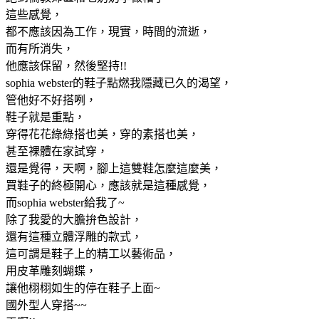
這些感覺，
都不應該因為工作，現實，時間的流逝，
而有所消失，
他應該保留，然後堅持!!
sophia webster的鞋子點燃我隱藏已久的渴望，
管他好不好搭咧，
鞋子就是重點，
穿得花花綠綠搭也美，穿的素搭也美，
甚至裸體在家試穿，
還是覺得，天啊，腳上這雙鞋怎麼這麼美，
買鞋子的終極開心，應該就是這種感覺，
而sophia webster給我了~
除了我愛的大膽拚色設計，
還有這種立體浮雕的款式，
這可謂是鞋子上的精工以藝術品，
用皮革雕刻蝴蝶，
讓他栩栩如生的停在鞋子上面~
國外型人穿搭~~