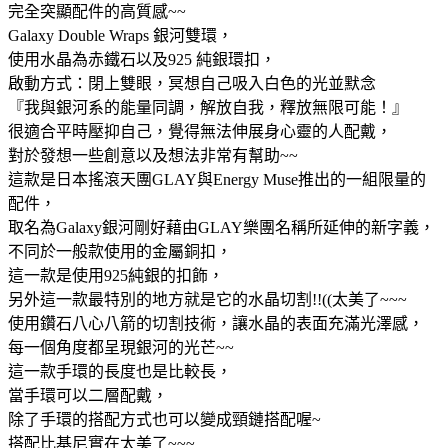
完全突顯配件的高質感~~
Galaxy Double Wraps 銀河雙環，
使用水晶為赤鐵石以及925 純銀環扣，
啟動方式：閉上雙眼，冥想自己吸入白色的光並默念
『我與銀河系的能量同調，解放自我，釋放無限可能！』
很適合平時壓抑自己，覺得無法伸展身心靈的人配戴，
對於發想一些創意以及想法非常有幫助~~
這款是日本搖滾天團GLAY與Energy Muse推出的一組限量的
配件，
取名為Galaxy銀河剛好藉由GLAY樂團名稱所延伸的新字義，
不同於一般款使用的金屬銅扣，
這一款是使用925純銀的扣飾，
另外這一款最特別的地方就是它的水晶切割!!((太美了~~~
使用鑽石八心八箭的切割技術，讓水晶的表面充滿光澤感，
每一個角度都呈現銀河的光芒~~
這一款手環的長度也是比較長，
當手環可以二層配戴，
除了手環的搭配方式也可以變成頸鏈搭配喔~
搭配比基尼實在太美了~~~