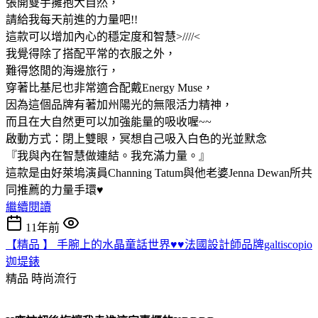
張開雙手擁抱大自然，
請給我每天前進的力量吧!!
這款可以增加內心的穩定度和智慧>////<
我覺得除了搭配平常的衣服之外，
難得悠閒的海邊旅行，
穿著比基尼也非常適合配戴Energy Muse，
因為這個品牌有著加州陽光的無限活力精神，
而且在大自然更可以加強能量的吸收喔~~
啟動方式：閉上雙眼，冥想自己吸入白色的光並默念
『我與內在智慧做連結。我充滿力量。』
這款是由好萊塢演員Channing Tatum與他老婆Jenna Dewan所共
同推薦的力量手環♥
繼續閱讀
11年前
【精品 】 手腕上的水晶童話世界♥♥法國設計師品牌galtiscopio
迦堤錶
精品
時尚流行