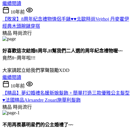
繼續閱讀
10年前
【敗家】8周年紀念禮物情侶手錶♥♥北歐時尚Vejrhoj 丹麥霍伊
經典木頭腕錶穿搭
精品
時尚流行
好喜歡這次結婚8周年,H幫我們二人選的周年紀念禮物喔~~
竟然8~周年啦!!!
大家請起立給我們掌聲鼓勵XDD
繼續閱讀
10年前
【精品】夢幻婚禮名媛新娘髮飾。簡單打造三款優雅公主髮型
♥法國精品Alexandre Zouari施華利髮飾
精品
時尚流行
不用再羨慕明星們的公主婚禮了~~