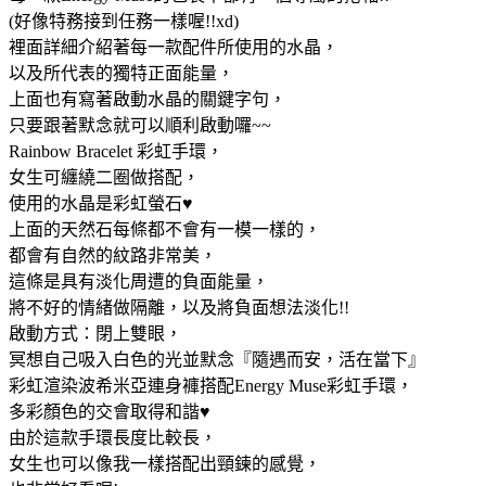
(好像特務接到任務一樣喔!!xd)
裡面詳細介紹著每一款配件所使用的水晶，
以及所代表的獨特正面能量，
上面也有寫著啟動水晶的關鍵字句，
只要跟著默念就可以順利啟動囉~~
Rainbow Bracelet 彩虹手環，
女生可纏繞二圈做搭配，
使用的水晶是彩虹螢石♥
上面的天然石每條都不會有一模一樣的，
都會有自然的紋路非常美，
這條是具有淡化周遭的負面能量，
將不好的情緒做隔離，以及將負面想法淡化!!
啟動方式：閉上雙眼，
冥想自己吸入白色的光並默念『隨遇而安，活在當下』
彩虹渲染波希米亞連身褲搭配Energy Muse彩虹手環，
多彩顏色的交會取得和諧♥
由於這款手環長度比較長，
女生也可以像我一樣搭配出頸鍊的感覺，