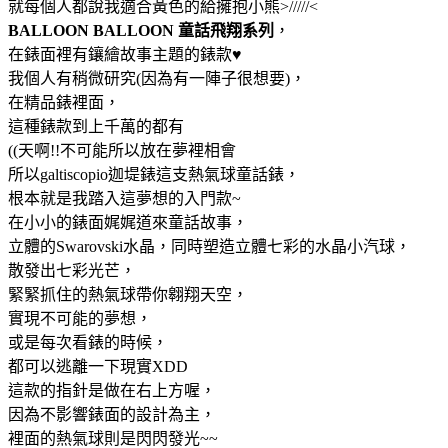
就每個人都說我適合黃色的給擁抱小熊>/////<
BALLOON BALLOON 童話飛翔系列
，
在錶面裡有鑲繪故事主題的錶款♥
我個人有稍微研究(因為有一陣子很想要)，
在精品錶裡面，
這種錶款到上千萬的都有
((天啊!!不可能所以放在夢裡相會
所以galtiscopio迦堤錶這支熱氣球童話錶，
根本就是我踏入這夢想的入門款~
在小小的錶面娓娓道來童話故事，
立體的Swarovski水晶，同時塑造立體七彩的水晶小汽球，
散發出七彩光芒，
緊緊抓住的熱氣球帶你翱翔天空，
實現不可能的夢想，
或是每次看錶的時候，
都可以逃離一下現實XDD
這款的指針是做在右上方喔，
因為不影響錶面的設計為主，
裡面的熱氣球則是閃閃發光~~