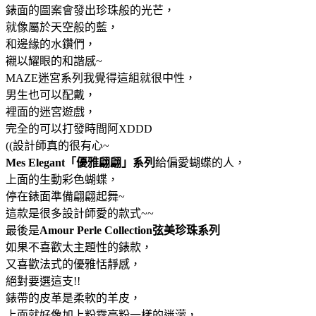
錶面的圖案會發出珍珠般的光芒，
就像屬於天空般的藍，
和邊緣的水鑽們，
襯以耀眼的和諧感~
MAZE迷宮系列我覺得這組就很中性，
男生也可以配戴，
裡面的迷宮遊戲，
完全的可以打發時間阿XDDD
((設計師真的很有心~
Mes Elegant「優雅翩翩」系列
給偏愛蝴蝶的人，
上面的生動彩色蝴蝶，
停在錶面準備翩翩起舞~
這款是很多設計師愛的款式~~
最後是
Amour Perle Collection弦美珍珠系列
如果不喜歡太主題性的錶款，
又喜歡法式的優雅恬靜感，
絕對要選這支!!
錶帶的皮革是柔軟的羊皮，
上面就好像加上粉霧亮粉一樣的迷濛，