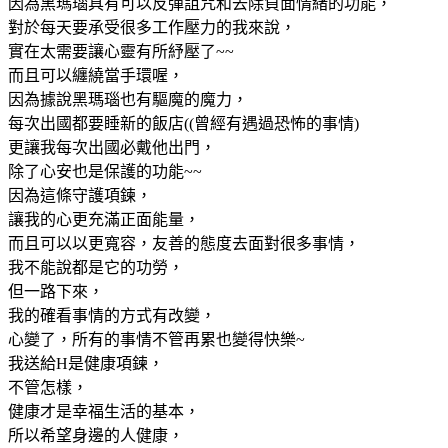
因為黑瑪瑙具有可以反彈詛咒和去除負面情緒的功能，
對於每天要承受很多工作壓力的我來說，
實在太需要讓心靈有所紓壓了~~
而且可以纏繞當手環喔，
因為據說黑瑪瑙也有驅魔的魔力，
每次出國都要睡新的飯店((曾經有遇過恐怖的事情)
更讓我每次出國必戴他出門，
除了心安也是保護的功能~~
因為這條守護項鍊，
讓我的心更充滿正面能量，
而且可以以更寬容，友善的態度去面對很多事情，
我不能說都是它的功勞，
但一路下來，
我的確看事情的方式有改變，
心變了，所有的事情不管再累也變得快樂~
我送給H是健康項鍊，
不管怎樣，
健康才是幸福生活的基本，
所以希望身邊的人健康，