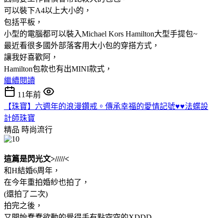
可以裝下A4以上大小的，
包括平板，
小型的電腦都可以裝入Michael Kors Hamilton大型手提包~
最近看很多國外部落客用大小包的穿搭方式，
讓我好喜歡阿，
Hamilton包款也有出MINI款式，
繼續閱讀
11年前
【珠寶】六週年的浪漫鑽戒。傳承幸福的愛情記號♥♥法蝶設
計師珠寶
精品
時尚流行
這篇是閃光文>/////<
和H結婚6周年，
在今年重拍婚紗也拍了，
(還拍了二次)
拍完之後，
又開始蠢蠢欲動的覺得手有點空空的XDDD