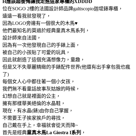
H應該超後悔讓我走進這家專櫃的XDDDD
位在SOGO 2樓的法國設計師品牌galtiscopio迦堤錶專櫃，
遠遠一看我就發現了，
因為LOGO旁邊有一個很大的木馬♥
他們最知名的莫過於經典童真木馬系列，
設計師來自法國，
因為有一次他發現自己的手錶上面，
被自己的小孩貼了可愛的玩具，
因此就創造了這個充滿想像力，童趣，
但是又不失華麗精緻的手錶配件世界(他還有出手拿包我也瘋
了)
每個女人心中都住著一個小女孩，
我們無不看童話故事灰姑娘的時候，
幻想自己就是裡面的公主，
擁有那樣華美絕倫的水晶鞋，
現在，有水晶(錶)由你自己掌握，
不需要王子挨家挨戶的尋找，
自己戴在手上，幸福就會從天而降~
首先是經典
童真木馬La Giostra I系列
，