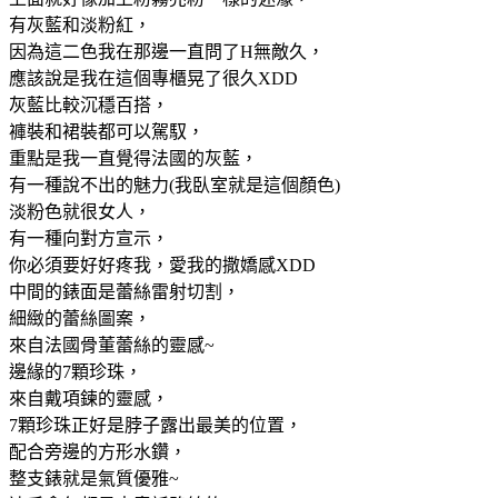
有灰藍和淡粉紅，
因為這二色我在那邊一直問了H無敵久，
應該說是我在這個專櫃晃了很久XDD
灰藍比較沉穩百搭，
褲裝和裙裝都可以駕馭，
重點是我一直覺得法國的灰藍，
有一種說不出的魅力(我臥室就是這個顏色)
淡粉色就很女人，
有一種向對方宣示，
你必須要好好疼我，愛我的撒嬌感XDD
中間的錶面是蕾絲雷射切割，
細緻的蕾絲圖案，
來自法國骨董蕾絲的靈感~
邊緣的7顆珍珠，
來自戴項鍊的靈感，
7顆珍珠正好是脖子露出最美的位置，
配合旁邊的方形水鑽，
整支錶就是氣質優雅~