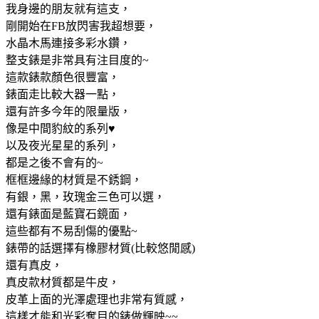
我身邊的朋友就有這支，
剛開始在FB放閃害我超想要，
水晶木馬連接多彩水鑽，
整支錶是非常具有注目度的~
這款錶款顏色很豐富，
錶面走比較大器一點，
還有許多今年的限量版，
像是中間豹紋的系列♥
以及夜光星星的系列，
都是之後不會有的~
框框邊緣的材質是不銹鋼，
有銀，黑，玫瑰金三色可以選，
還有錶面是藍寶石鏡面，
這些都有不易刮傷的優點~
錶帶的話選擇有橡膠材質(比較悠閒感)
還有真皮，
真皮款材質都是牛皮，
皮革上面的光澤處理也非常有質感，
這樣才能和光彩奪目的錶做輝映~~