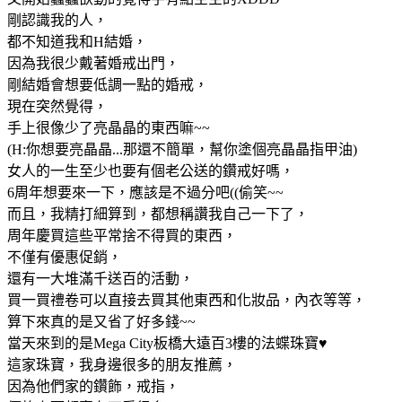
剛認識我的人，
都不知道我和H結婚，
因為我很少戴著婚戒出門，
剛結婚會想要低調一點的婚戒，
現在突然覺得，
手上很像少了亮晶晶的東西嘛~~
(H:你想要亮晶晶...那還不簡單，幫你塗個亮晶晶指甲油)
女人的一生至少也要有個老公送的鑽戒好嗎，
6周年想要來一下，應該是不過分吧((偷笑~~
而且，我精打細算到，都想稱讚我自己一下了，
周年慶買這些平常捨不得買的東西，
不僅有優惠促銷，
還有一大堆滿千送百的活動，
買一買禮卷可以直接去買其他東西和化妝品，內衣等等，
算下來真的是又省了好多錢~~
當天來到的是Mega City板橋大遠百3樓的法蝶珠寶♥
這家珠寶，我身邊很多的朋友推薦，
因為他們家的鑽飾，戒指，