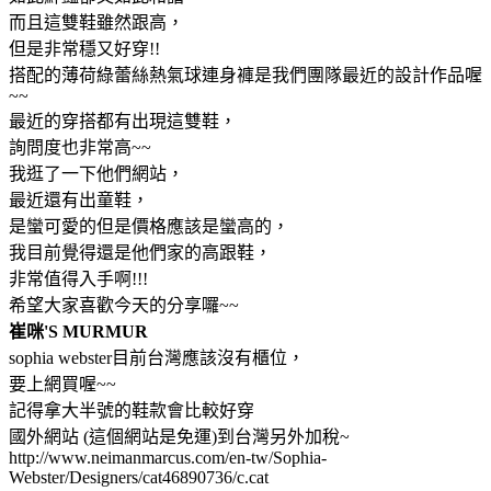
而且這雙鞋雖然跟高，
但是非常穩又好穿!!
搭配的薄荷綠蕾絲熱氣球連身褲是我們團隊最近的設計作品喔
~~
最近的穿搭都有出現這雙鞋，
詢問度也非常高~~
我逛了一下他們網站，
最近還有出童鞋，
是蠻可愛的但是價格應該是蠻高的，
我目前覺得還是他們家的高跟鞋，
非常值得入手啊!!!
希望大家喜歡今天的分享囉~~
崔咪'S MURMUR
sophia webster目前台灣應該沒有櫃位，
要上網買喔~~
記得拿大半號的鞋款會比較好穿
國外網站 (這個網站是免運)到台灣另外加稅~
http://www.neimanmarcus.com/en-tw/Sophia-
Webster/Designers/cat46890736/c.cat