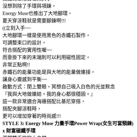
沒想到除了手環與項鍊，
Energy Muse也推出了大地腳環，
夏天穿涼鞋就是需要腳鍊啊!!!
((立刻入手~~
大地腳環一樣是使用黑色的赤鐵石製作，
可調整束口的設計，
符合搭配的實用性喔~~
而垂掛下來的末端則可以利用磁性固定，
非常正點啊!!
赤鐵石的能量功能是與大地的能量做連接，
讓身心靈感到平衡~~
啟動方式：閉上雙眼，冥想自己吸入白色的光並默念
『我與大地做連結。我的身心都很穩固。』
這一款非常適合海邊搭配比基尼穿搭，
搭配夾腳涼鞋時，
更可以增加穿著的時尚感!!!
STYLE 3: Energy Muse 力量手環Power Wrap(女生可當頸鍊)
x 財富磁鐵手環