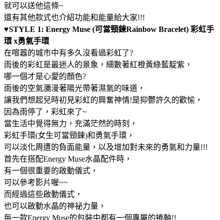
就可以送他這條~
還有其他款式也介紹功能和能量給大家!!!
♥STYLE 1: Energy Muse (可當頸鍊Rainbow Bracelet) 彩虹手
環 x勇氣手環
在喧囂的城市中有多久沒看過彩虹了?
雨後的彩虹是最迷人的景象，細數著紅橙黃綠藍靛紫，
哪一個才是心愛的顏色?
雨後的空氣瀰漫著陽光帶著濕氣的味道，
讓我們想起兒時初見彩虹的興奮神情!是抑鬱許久的歡愉，
因為雨停了，彩虹來了~
當生活中覺得無力，充滿茫然的時刻，
彩虹手環(女生可當頸鍊)和勇氣手環，
可以淡化周遭的負面能量，以及增加對未來的勇氣和力量!!!
首先在搭配Energy Muse水晶配件時，
有一個很重要的啟動儀式，
可以參考影片喔~~
而經過這些啟動儀式，
也可以啟動水晶的神祕力量，
每一款Energy Muse的包裝中都有一個專屬的捲軸!!