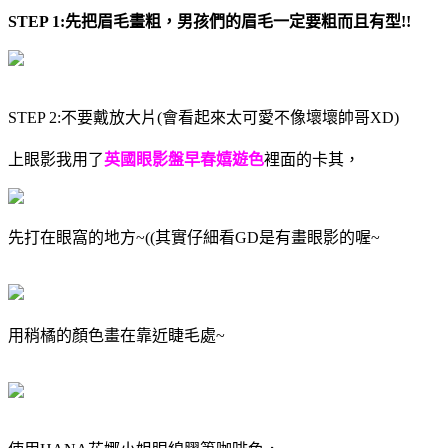
STEP 1:先把眉毛畫粗，男孩們的眉毛一定要粗而且有型!!
STEP 2:不要戴放大片(會看起來太可愛不像壞壞帥哥XD)
上眼影我用了
英國眼影盤早春嬉遊色
裡面的卡其，
先打在眼窩的地方~((其實仔細看GD是有畫眼影的喔~
用稍橘的顏色畫在靠近睫毛處~