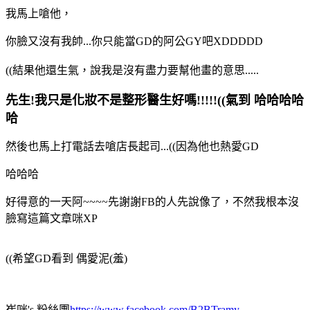
我馬上嗆他，
你臉又沒有我帥...你只能當GD的阿公GY吧XDDDDD
((結果他還生氣，說我是沒有盡力要幫他畫的意思.....
先生!我只是化妝不是整形醫生好嗎!!!!!((氣到 哈哈哈哈
哈
然後也馬上打電話去嗆店長起司...((因為他也熱愛GD
哈哈哈
好得意的一天阿~~~~先謝謝FB的人先說像了，不然我根本沒
臉寫這篇文章咪XP
((希望GD看到 偶愛泥(羞)
崔咪's 粉絲團
https://www.facebook.com/B2BTramy