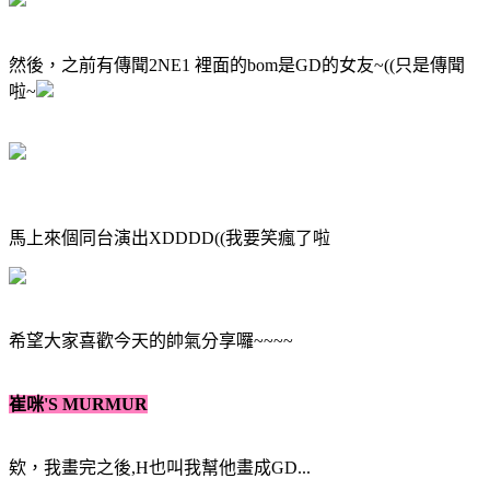
然後，之前有傳聞2NE1 裡面的bom是GD的女友~((只是傳聞
啦~
馬上來個同台演出XDDDD((我要笑瘋了啦
希望大家喜歡今天的帥氣分享囉~~~~
崔咪'S MURMUR
欸，我畫完之後,H也叫我幫他畫成GD...