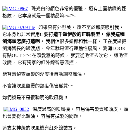
珠光白的顏色非常的優雅， 還有上面精緻的菱
格紋， 它本身就是一個精品嘛>/////<
如果只有外型美， 還不至於那麼吸引我，
它本身也非常實用!!
要打造千頌伊般的正韓髮型，
像我這種
瀏海頭怎麼打造呢，
我相信很多妞都和我一樣， 正在度過把
瀏海留長的過渡期， 今年就是流行運動性感風， 瀏海LOOK
有點OUT >'''< 在頭髮濕的時候， 就要從毛流去吹它， 讓毛流
改變， 它有獨家的紅外線智慧溫控，
能智慧偵查頭髮的溼度後自動調整風溫，
不會讓吹風整燙的熱度傷害髮質~~
妳們說是不是很聰明的吹風機 !!
溫度過高的吹風機， 容易傷害髮質和頭皮， 頭
也會變得比較油， 容易有掉髮的問題，
這支女神級的吹風機有紅外線裝置，