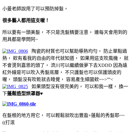
小曼老師說用了可以預防掉髮，
很多藝人都用這支喔！
所以要有一頭美髮， 不只是洗髮精要注意， 連每天會用到的
用具都是學問阿~
陶瓷的材質也可以幫助導熱均勻， 防止單點過
熱， 欸有看我的自由的年代就知道， 如果用這支吹風機， 就
不會燙到嘉恩的頭了， 流川可以繼續做夢下去XDDD 因為遠
紅外線是可以吹入秀髮底層， 不只護髮也可以保護頭皮的
喔， 頭髮沒有吹乾就去睡覺， 容易產生細菌欸~~>''''<
如果頭型沒有很完美的， 可以和我一樣， 換一
下
蓬鬆造型烘罩器♥
在髮根的地方用它， 可以輕鬆就吹出豐盈+蓬鬆的秀髮耶~~
((打滾