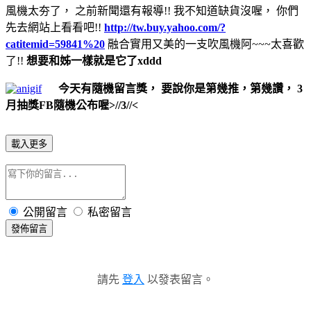
風機太夯了， 之前新聞還有報導!! 我不知道缺貨沒喔， 你們
先去網站上看看吧!!
http://tw.buy.yahoo.com/?
catitemid=59841%20
融合實用又美的一支吹風機阿~~~太喜歡
了!!
想要和姊一樣就是它了xddd
今天有隨機留言獎，
要說你是第幾推，第幾讚，
3
月抽獎FB隨機公布喔>//3//<
載入更多
公開留言
私密留言
發佈留言
請先
登入
以發表留言。