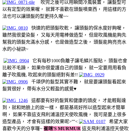
吹完之後可以用瞬間冷風裝置， 讓髮型可
以有定型的效果喔， 就算不喜歡在頭髮噴東西， 用這樣的方
法也可以讓頭髮的型更持久喔~~
快速的把頭髮吹乾， 讓頭髮的保水度好夠喔，
雖然我很愛染髮， 又每天用電棒做造型， 但是吹風機能夠先
幫我的頭髮充滿水分感， 也是做造型之後， 頭髮能夠亮亮水
水的小祕訣~
它有每秒1000負離子讓毛鱗片服貼， 頭髮也會
比較不毛躁， 如果你很愛護自己的頭髮， 就一定要用用看負
離子吹風機, 吹起來的頭髮絕對有差!!
千頌伊的髮型其實不難， 就是要讓頭髮看起來
髮質很好， 帶有水分又輕盈的感覺♥
這都要有好的髮質和健康的頭皮， 才能輕鬆達
到，就和她臉上的妝一樣， 都是基底好所以造型起來才簡單
啊， 如果不靠這支飛利浦溫控天使吹風機， 我可是要上很多
造型產品， 才會有這樣的效果呢>''''<
希望大家
喜歡今天的分享囉~
崔咪'S MURMUR
這支飛利浦溫控天使吹