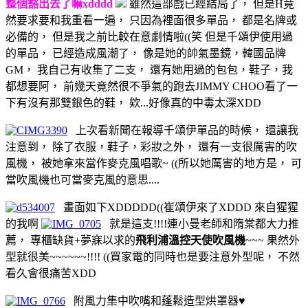
整個豁出去了嘛xdddd
雖然這部戲已經結局了， 但是H竟
然要求要和我重看一遍， 只因為裡面很多單品， 都是名牌或
必備的， 但是我之前比較在意劇情啦((笑 但是千頌伊使用過
的單品， 已經造成風潮了， 像是她的帥氣墨鏡，韓國品牌
GM， 我自己有收集了二支， 還有她用過的包包，鞋子，我
都想要阿， 前幾天竟然很不爭氣的跑去JIMMY CHOO看了一
下有沒有那雙銀色的鞋， 欸...好像真的中毒太深XDD
上次看新聞在報導千頌伊單品的時候， 還讓我
注意到， 除了衣服，鞋子，彩妝之外， 還有一支很厲害的吹
風機， 被她拿來當作麥克風唱歌~ ((所以她厲害的地方是， 可
當吹風機也可當麥克風的意思....
畫面如下XDDDDD((崔頌伊來了XDDD 來自猩猩
的我啊
就是這支!!!!連小曼老師和隋棠都大力推
薦， 專櫃缺貨+夢寐以求的
飛利浦溫控天使吹風機
~~~ 果然外
型就很美~~~~~~!!!! ((買家電的同時也是要注意外型呢， 不然
看久會很痛苦XDD
附風力集中吹嘴和蓬鬆造型烘罩器♥