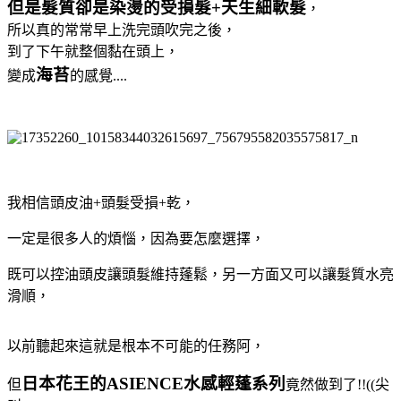
但是髮質卻是染燙的受損髮+天生細軟髮
，
所以真的常常早上洗完頭吹完之後，
到了下午就整個黏在頭上，
海苔
變成
的感覺....
我相信頭皮油+頭髮受損+乾，
一定是很多人的煩惱，因為要怎麼選擇，
既可以控油頭皮讓頭髮維持蓬鬆，另一方面又可以讓髮質水亮
滑順，
以前聽起來這就是根本不可能的任務阿，
日本花王的ASIENCE水感輕蓬系列
但
竟然做到了!!((尖