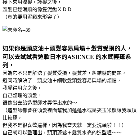
接下來用潤髮，護髮之後，
頭髮已經滑順的像隻泥鰍ＸＤＤ
（真的要用泥鰍來形容了）
如果你是頭皮油＋頭髮容易扁塌＋髮質受損的人，
可以去試試看這款日本的ASIENCE 的水感輕蓬系
列，
因為它不只是解決了髮質受損，髮質差，糾結髮的問題，
還同時解決了 頭皮油＋細軟髮頭髮容易扁塌的煩惱，
我覺得用完之後，
自己整理的頭髮，
很像出去給造型師才弄得出來的～
（造型師都會在頭髮裡面幫我加蓬蓬水或是夾玉米鬚讓我頭頂
比較蓬，
但我不是很喜歡這樣，因為我當天就一定要洗頭啦！！）
自己就可以整理出，頭頂蓬鬆＋髮質水亮的造型喔～～