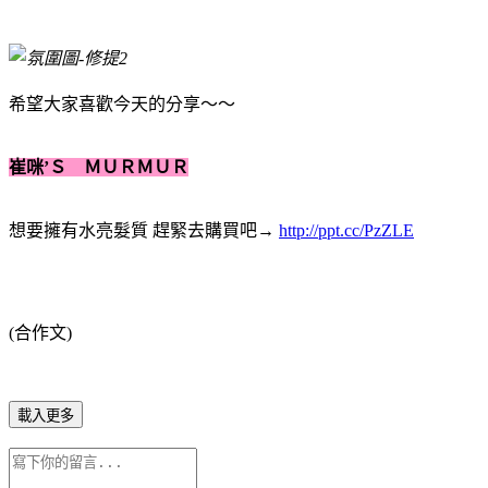
希望大家喜歡今天的分享～～
崔咪’Ｓ ＭＵＲＭＵＲ
想要擁有水亮髮質 趕緊去購買吧→
http://ppt.cc/PzZLE
(合作文)
載入更多